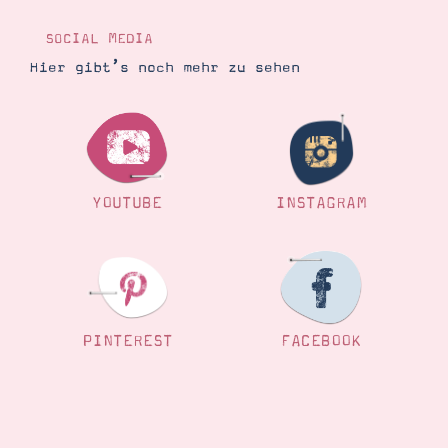
Demonstrator werden
Blog
SOCIAL MEDIA
Gutscheine
Produkte erklärt
Hier gibt’s noch mehr zu sehen
Über mich
Über Stampin’ Up!
YOUTUBE
INSTAGRAM
Tipps & Tricks
Ordnungstipps
PINTEREST
FACEBOOK