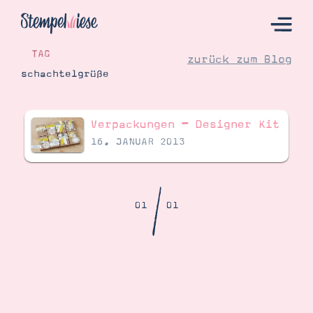
TAG
zurück zum Blog
schachtelgrüße
Hier Starten
Verpackungen – Designer Kit
Katalog
16. JANUAR 2013
Bestellen
Kontakt
/
01
01
Angebote