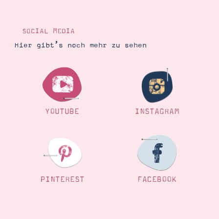
Demonstrator werden
Blog
Gutscheine
SOCIAL MEDIA
Produkte erklärt
Über mich
Hier gibt’s noch mehr zu sehen
Über Stampin’ Up!
YOUTUBE
INSTAGRAM
Tipps & Tricks
Ordnungstipps
PINTEREST
FACEBOOK