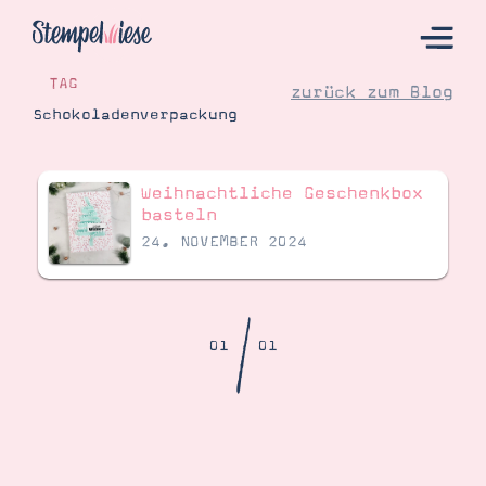
TAG
zurück zum Blog
Schokoladenverpackung
Hier Starten
Weihnachtliche Geschenkbox
Katalog
basteln
24. NOVEMBER 2024
Bestellen
Kontakt
/
01
01
Angebote