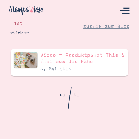
TAG
zurück zum Blog
sticker
Hier Starten
Video – Produktpaket This &
Katalog
That aus der Nähe
6. MAI 2013
Bestellen
Kontakt
/
01
01
Angebote