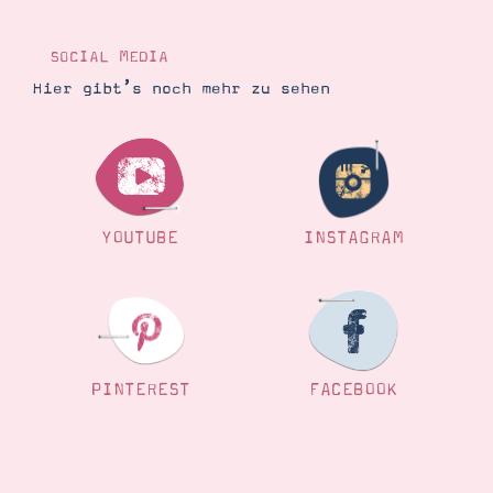
Demonstrator werden
Blog
Gutscheine
SOCIAL MEDIA
Produkte erklärt
Hier gibt’s noch mehr zu sehen
Über mich
Über Stampin’ Up!
YOUTUBE
INSTAGRAM
Tipps & Tricks
Ordnungstipps
PINTEREST
FACEBOOK