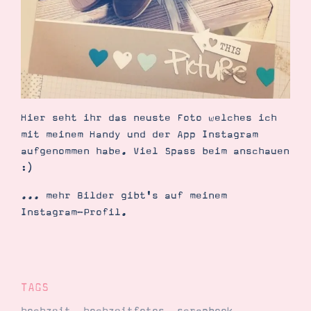
Demonstrator werden
Blog
Gutscheine
Produkte erklärt
Über mich
Über Stampin’ Up!
Hier seht ihr das neuste Foto welches ich
mit meinem Handy und der App Instagram
aufgenommen habe. Viel Spass beim anschauen
:)
Tipps & Tricks
Ordnungstipps
... mehr Bilder gibt's auf meinem
Instagram-Profil.
TAGS