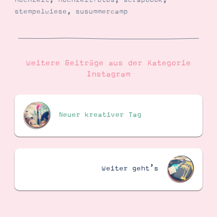
hochzeit
,
hochzeitfotos
,
scrapbook
,
stempelwiese
,
susummercamp
Suche
Impressum
Datenschutz
Weitere Beiträge aus der Kategorie
Instagram
Neuer kreativer Tag
Weiter geht’s