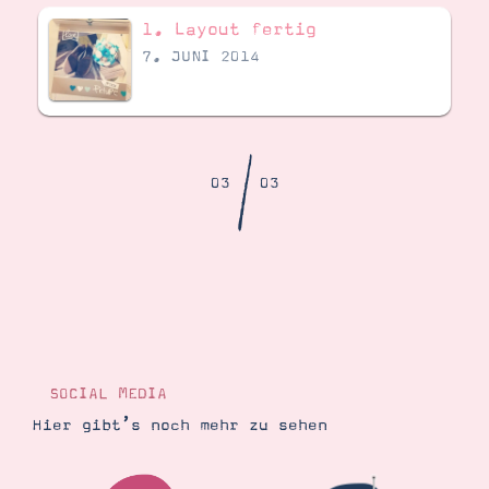
Demonstrator werden
1. Layout fertig
Blog
Gutscheine
7. JUNI 2014
Produkte erklärt
Über mich
Über Stampin’ Up!
/
03
03
Tipps & Tricks
Ordnungstipps
SOCIAL MEDIA
Hier gibt’s noch mehr zu sehen