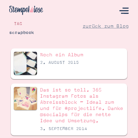
TAG
zurück zum Blog
scrapbook
Hier Starten
Noch ein Album
Katalog
2. AUGUST 2015
Bestellen
Kontakt
Das ist so toll. 365
Instagram Fotos als
Abreissblock – Ideal zum
und für #projectlife. Danke
@socialps für die nette
Idee und Umsetzung.
3. SEPTEMBER 2014
Angebote