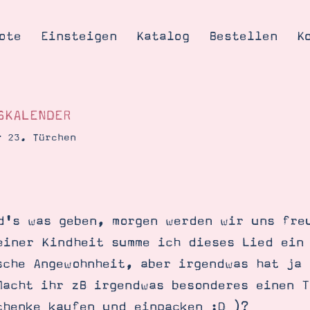
ote
Einsteigen
Katalog
Bestellen
K
SKALENDER
– 23. Türchen
Tipps & Tricks
te
Ordnungstipp
trator werden
d's was geben, morgen werden wir uns fre
eine
einer Kindheit summe ich dieses Lied ein
kte erklärt
sche Angewohnheit, aber irgendwas hat ja 
mich
Macht ihr zB irgendwas besonderes einen T
Stampin’ Up!
chenke kaufen und einpacken :D )?