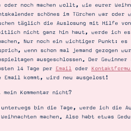
e oder noch machen wollt, wie eurer Weih
ntskalender schönes im Türchen war oder 
uchen täglich die Auslosung mit Hilfe vo
eitlich nicht ganz hin haut, werde ich es
machen. Nur noch ein wichtiger Punkt: es 
sprich, wenn schon mal jemand gezogen wu
nspieltagen ausgeschlossen. Der Gewinner 
hsten 14 Tage per
Email
oder
Kontaktformu
e Email kommt, wird neu ausgelost!
t mein Kommentar nicht?
 unterwegs bin die Tage, werde ich die A
 Weihnachten machen. Also habt etwas Ged