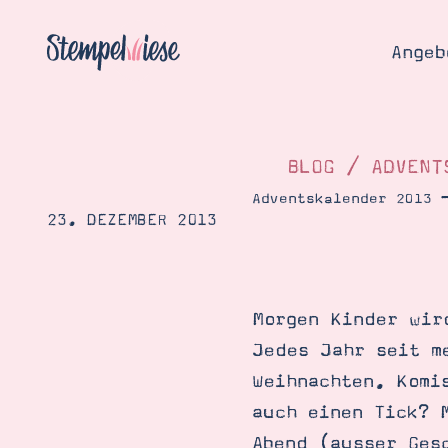
Angeb
BLOG
/
ADVENT
Adventskalender 2013 
23. DEZEMBER 2013
Angebo
Hier
Demons
Starten
Blog
Morgen Kinder wir
Katalog
Gutsch
Jedes Jahr seit m
Produ
Bestellen
Weihnachten. Komi
Über 
Kontakt
auch einen Tick? 
Über 
Abend (ausser Ges