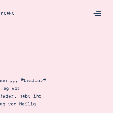
ontakt
s
uen ... *träller*
 Tag vor
jeder. Habt ihr
ag vor Heilig