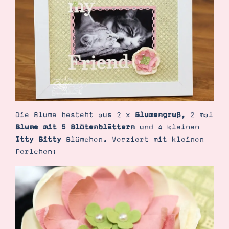
Demonstrator werden
Blog
Gutscheine
Produkte erklärt
Über mich
Über Stampin’ Up!
Die Blume besteht aus 2 x
Blumengruß
, 2 mal
Blume mit 5 Blütenblättern
und 4 kleinen
Tipps & Tricks
Itty Bitty
Blümchen. Verziert mit kleinen
Ordnungstipps
Perlchen: