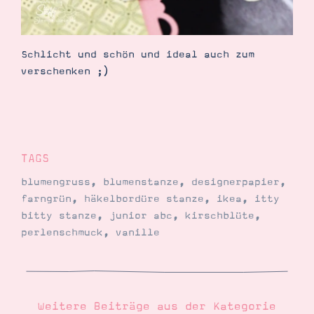
Schlicht und schön und ideal auch zum
verschenken ;)
TAGS
blumengruss
,
blumenstanze
,
designerpapier
,
farngrün
,
häkelbordüre stanze
,
ikea
,
itty
bitty stanze
,
junior abc
,
kirschblüte
,
perlenschmuck
,
vanille
Weitere Beiträge aus der Kategorie