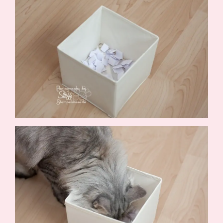
Demonstrator werden
Blog
Gutscheine
Produkte erklärt
Über mich
Über Stampin’ Up!
Tipps & Tricks
Ordnungstipps