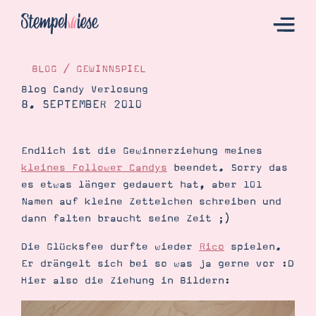
BLOG
/
GEWINNSPIEL
Blog Candy Verlosung
8. SEPTEMBER 2010
Hier Starten
Katalog
Endlich ist die Gewinnerziehung meines
Bestellen
kleines Follower Candys
beendet. Sorry das
Kontakt
es etwas länger gedauert hat, aber 101
Namen auf kleine Zettelchen schreiben und
dann falten braucht seine Zeit ;)
Die Glücksfee durfte wieder
Rico
spielen.
Er drängelt sich bei so was ja gerne vor :D
Hier also die Ziehung in Bildern:
Angebote