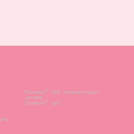
Demonstrator
Stampin’ Up! Demonstrator
werden
Stampin’ Up!
ung