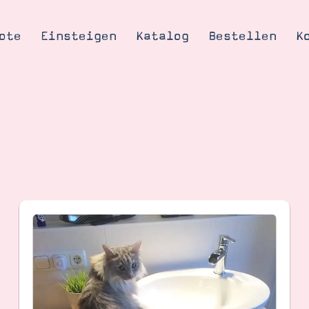
ote
Einsteigen
Katalog
Bestellen
K
Tipps & Tricks
te
Ordnungstipp
trator werden
eine
kte erklärt
mich
Stampin’ Up!