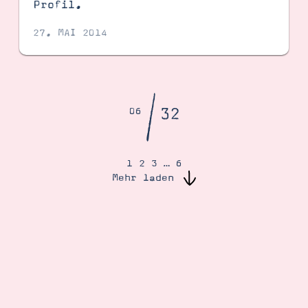
Profil.
27. MAI 2014
/
32
06
1
2
3
…
6
Mehr laden