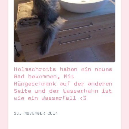
Helmschrotts haben ein neues
Bad bekommen. Mit
Hängeschrank auf der anderen
Seite und der Wasserhahn ist
SUCHE
wie ein Wasserfall <3
20. NOVEMBER 2014