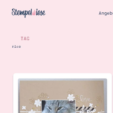
Angeb
TAG
rico
Angebo
Hier
Demons
Starten
Blog
Katalog
Gutsch
Produ
Bestellen
Über 
Kontakt
Über 