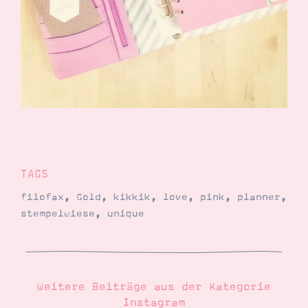
Demonstrator werden
Blog
Gutscheine
Produkte erklärt
Über mich
Über Stampin’ Up!
TAGS
Tipps & Tricks
Ordnungstipps
filofax
,
Gold
,
kikkik
,
love
,
pink
,
planner
,
stempelwiese
,
unique
Weitere Beiträge aus der Kategorie
Instagram