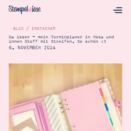
BLOG
/
INSTAGRAM
Da isser – mein Terminplaner in Rosa und
innen Stoff mit Streifen. So schön <3
Hier Starten
6. NOVEMBER 2014
Katalog
Bestellen
Kontakt
Angebote