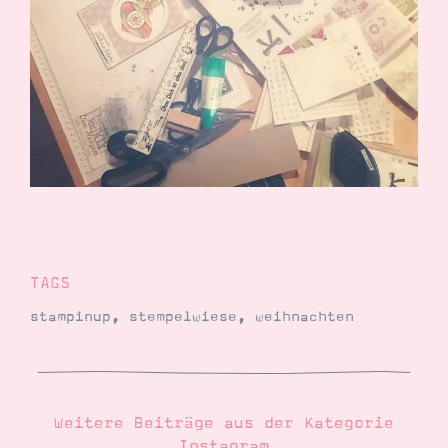
Demonstrator werden
Blog
Gutscheine
Produkte erklärt
Über mich
Über Stampin’ Up!
Tipps & Tricks
Ordnungstipps
TAGS
stampinup
,
stempelwiese
,
weihnachten
Weitere Beiträge aus der Kategorie
Instagram