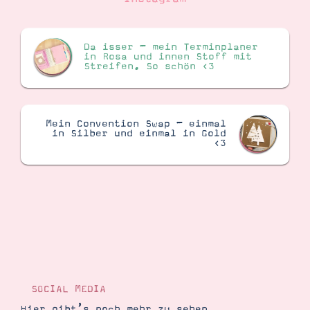
Suche
Impressum
Datenschutz
Da isser – mein Terminplaner
in Rosa und innen Stoff mit
Streifen. So schön <3
Mein Convention Swap – einmal
in Silber und einmal in Gold
<3
SOCIAL MEDIA
Hier gibt’s noch mehr zu sehen