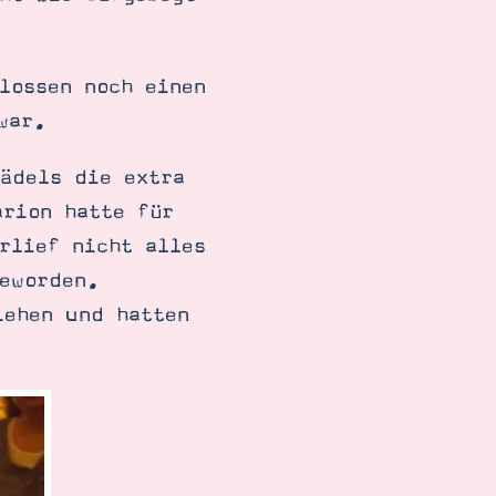
lossen noch einen
war.
Mädels die extra
arion hatte für
rlief nicht alles
geworden.
iehen und hatten