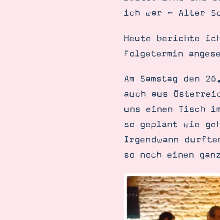
ich war - Alter S
Heute berichte ic
Folgetermin anges
Am Samstag den 26
auch aus Österrei
uns einen Tisch i
so geplant wie ge
Irgendwann durfte
so noch einen gan
Suche
Impressum
Datenschutz