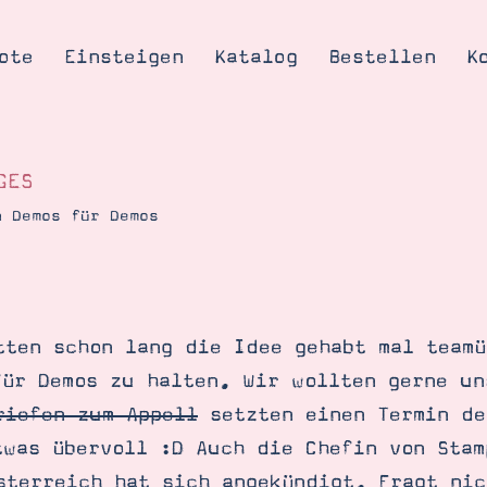
ote
Einsteigen
Katalog
Bestellen
K
GES
n Demos für Demos
Tipps & Tricks
te
Ordnungstipp
trator werden
ten schon lang die Idee gehabt mal teamü
eine
für Demos zu halten. Wir wollten gerne un
kte erklärt
riefen zum Appell
setzten einen Termin de
mich
twas übervoll :D Auch die Chefin von Stam
Stampin’ Up!
sterreich hat sich angekündigt. Fragt nic