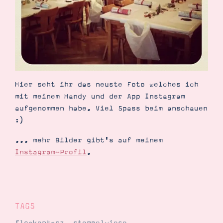
Demonstrator werden
Blog
Gutscheine
Produkte erklärt
Über mich
Über Stampin’ Up!
Hier seht ihr das neuste Foto welches ich
mit meinem Handy und der App Instagram
aufgenommen habe. Viel Spass beim anschauen
:)
Tipps & Tricks
Ordnungstipps
... mehr Bilder gibt's auf meinem
Instagram-Profil
.
TAGS