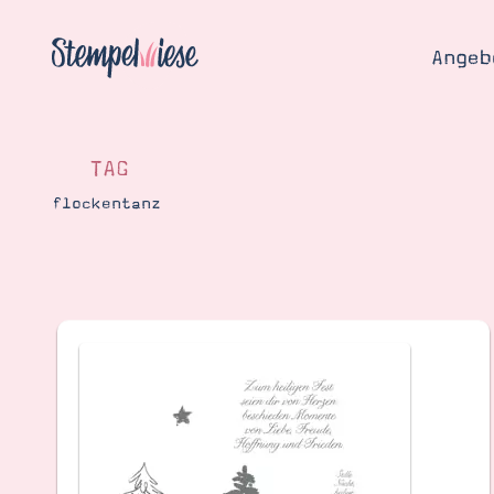
Angeb
TAG
flockentanz
Angebo
Hier
Demons
Starten
Blog
Katalog
Gutsch
Produ
Bestellen
Über 
Kontakt
Über 