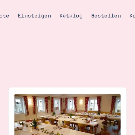
ote
Einsteigen
Katalog
Bestellen
K
Tipps & Tricks
te
Ordnungstipp
trator werden
eine
kte erklärt
mich
Stampin’ Up!