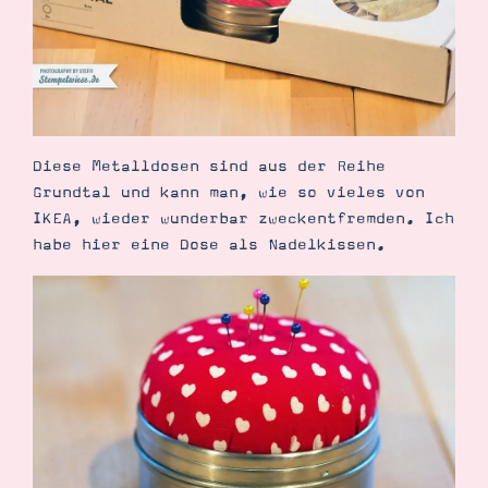
Demonstrator werden
Blog
Gutscheine
Produkte erklärt
Über mich
Über Stampin’ Up!
Diese Metalldosen sind aus der Reihe
Grundtal und kann man, wie so vieles von
IKEA, wieder wunderbar zweckentfremden. Ich
habe hier eine Dose als Nadelkissen.
Tipps & Tricks
Ordnungstipps