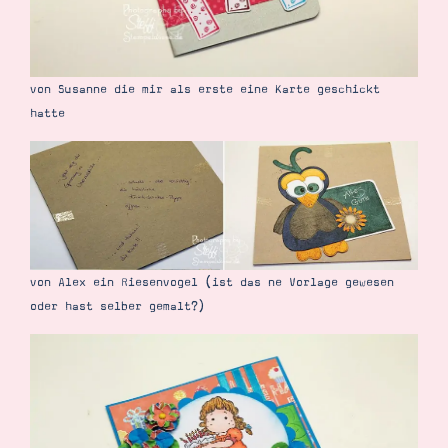
Demonstrator werden
Blog
Gutscheine
Produkte erklärt
Über mich
von Susanne die mir als erste eine Karte geschickt
Über Stampin’ Up!
hatte
Tipps & Tricks
Ordnungstipps
von Alex ein Riesenvogel (ist das ne Vorlage gewesen
oder hast selber gemalt?)