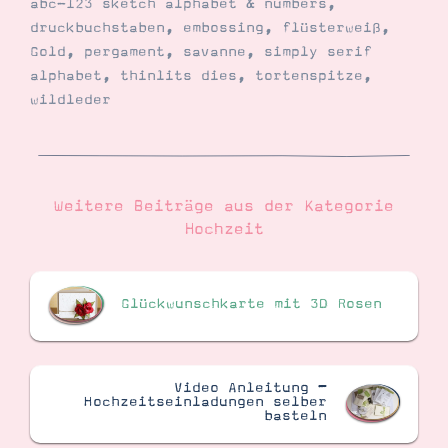
abc-123 sketch alphabet & numbers
,
druckbuchstaben
,
embossing
,
flüsterweiß
,
Gold
,
pergament
,
savanne
,
simply serif
alphabet
,
thinlits dies
,
tortenspitze
,
wildleder
Weitere Beiträge aus der Kategorie
Hochzeit
Glückwunschkarte mit 3D Rosen
Video Anleitung –
Hochzeitseinladungen selber
basteln