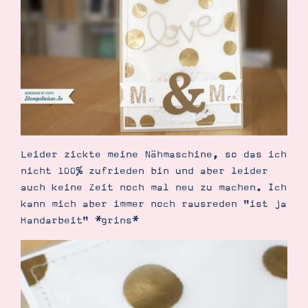
Demonstrator werden
Blog
Gutscheine
Produkte erklärt
Über mich
Über Stampin’ Up!
Leider zickte meine Nähmaschine, so das ich
nicht 100% zufrieden bin und aber leider
Tipps & Tricks
auch keine Zeit noch mal neu zu machen. Ich
Ordnungstipps
kann mich aber immer noch rausreden "ist ja
Handarbeit" *grins*