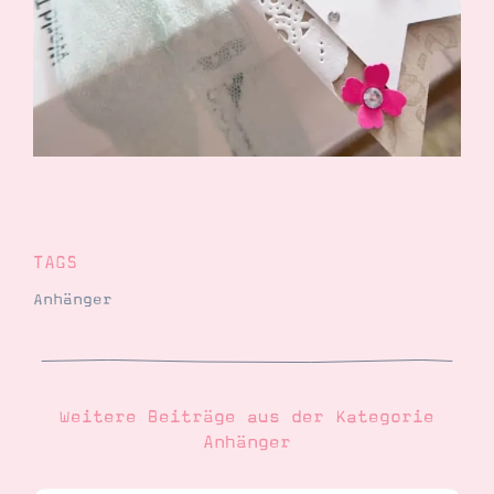
Demonstrator werden
Blog
Gutscheine
Produkte erklärt
Über mich
Über Stampin’ Up!
TAGS
Tipps & Tricks
Anhänger
Ordnungstipps
Weitere Beiträge aus der Kategorie
Anhänger