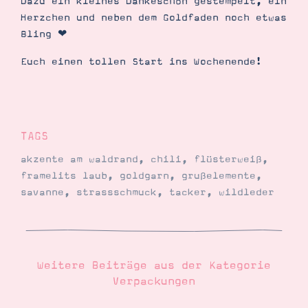
Dazu ein kleines Dankeschön gestempelt, ein
Herzchen und neben dem Goldfaden noch etwas
Bling ❤︎
Suche
Impressum
Datenschutz
Euch einen tollen Start ins Wochenende!
TAGS
akzente am waldrand
,
chili
,
flüsterweiß
,
framelits laub
,
goldgarn
,
grußelemente
,
savanne
,
strassschmuck
,
tacker
,
wildleder
Weitere Beiträge aus der Kategorie
Verpackungen