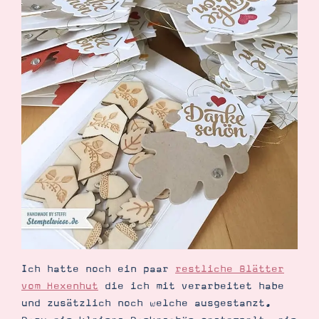
Demonstrator werden
Blog
Gutscheine
Produkte erklärt
Über mich
Über Stampin’ Up!
Tipps & Tricks
Ordnungstipps
Ich hatte noch ein paar
restliche Blätter
vom Hexenhut
die ich mit verarbeitet habe
und zusätzlich noch welche ausgestanzt.