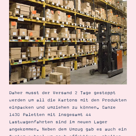
Demonstrator werden
Blog
Gutscheine
Produkte erklärt
Über mich
Über Stampin’ Up!
Tipps & Tricks
Ordnungstipps
Daher musst der Versand 2 Tage gestoppt
werden um all die Kartons mit den Produkten
einpacken und umziehen zu können. Ganze
1430 Paletten mit insgesamt 44
Lastwagenfahrten sind im neuen Lager
angekommen. Neben dem Umzug gab es auch ein