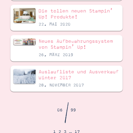
Demonstrator werden
Blog
Die tollen neuen Stampin’
Gutscheine
Up! Produkte!
Produkte erklärt
22. MAI 2020
Über mich
Über Stampin’ Up!
Neues Aufbewahrungssystem
von Stampin’ Up!
26. MÄRZ 2019
Auslaufliste und Ausverkauf
Winter 2017
Tipps & Tricks
Ordnungstipps
28. NOVEMBER 2017
/
06
99
1
2
3
…
17