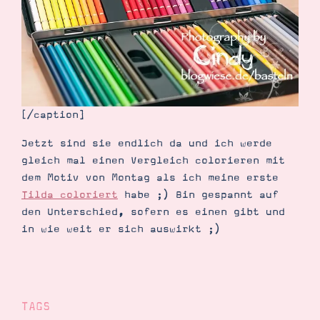
Demonstrator werden
Blog
Gutscheine
Produkte erklärt
Über mich
Über Stampin’ Up!
[/caption]
Jetzt sind sie endlich da und ich werde
gleich mal einen Vergleich colorieren mit
dem Motiv von Montag als ich meine erste
Tipps & Tricks
Tilda coloriert
habe ;) Bin gespannt auf
Ordnungstipps
den Unterschied, sofern es einen gibt und
in wie weit er sich auswirkt ;)
TAGS