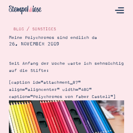
BLOG
/
SONSTIGES
Meine Polychromos sind endlich da
26. NOVEMBER 2009
Hier Starten
Katalog
Seit Anfang der Woche warte ich sehnsüchtig
Bestellen
auf die Stifte:
Kontakt
[caption id="attachment_87"
align="aligncenter" width="480"
caption="Polychromos von Faber Castell"]
Angebote