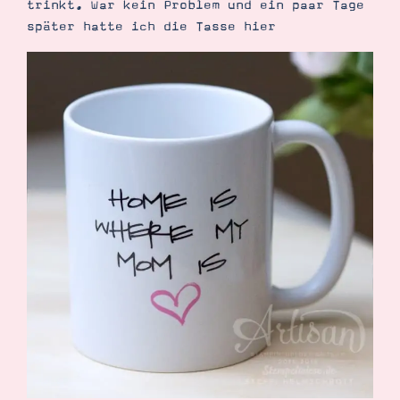
trinkt. War kein Problem und ein paar Tage
Demonstrator werden
später hatte ich die Tasse hier
Blog
Gutscheine
Produkte erklärt
Über mich
Über Stampin’ Up!
Tipps & Tricks
Ordnungstipps