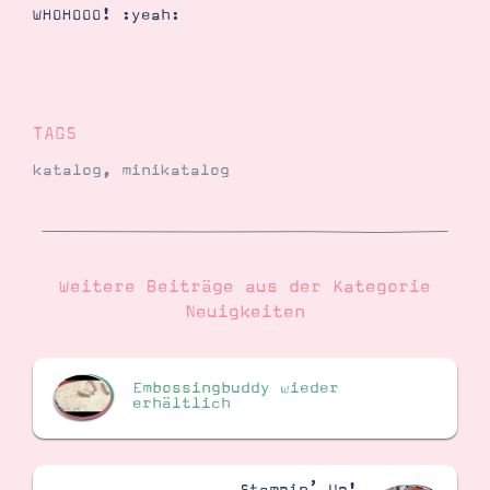
Demonstrator werden
WHOHOOO! :yeah:
Blog
Gutscheine
Produkte erklärt
Über mich
Über Stampin’ Up!
TAGS
katalog
,
minikatalog
Weitere Beiträge aus der Kategorie
Tipps & Tricks
Ordnungstipps
Neuigkeiten
Embossingbuddy wieder
erhältlich