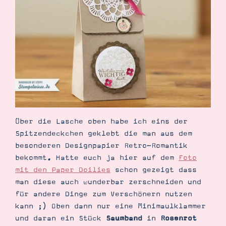
Demonstrator werden
Blog
Gutscheine
Produkte erklärt
Über mich
Über Stampin’ Up!
Über die Lasche oben habe ich eins der
Spitzendeckchen geklebt die man aus dem
Tipps & Tricks
Ordnungstipps
besonderen Designpapier Retro-Romantik
bekommt. Hatte euch ja hier auf dem
Foto
mit den Paper Doilies
schon gezeigt dass
man diese auch wunderbar zerschneiden und
für andere Dinge zum Verschönern nutzen
kann ;) Oben dann nur eine Minimaulklammer
und daran ein Stück
Saumband
in
Rosenrot