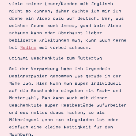
Demonstrator werden
viele meiner Leser/Kunden mit Englisch
Blog
nicht so können, daher dachte ich mir ich
Gutscheine
drehe ein Video dazu auf deutsch. Wer, aus
Produkte erklärt
welchem Grund auch immer, grad kein Video
Über mich
Über Stampin’ Up!
schauen kann oder überhaupt lieber
bebilderte Anleitungen mag, kann auch gerne
bei
Nadine
mal vorbei schauen.
Origami Geschenktüte zum Muttertag
Bei der Verpackung habe ich irgendein
Designerpapier genommen was gerade in der
Tipps & Tricks
Nähe lag. Hier kann man super individuell
Ordnungstipps
auf die Beschenkte eingehen mit Farb- und
Musterwahl. Man kann auch mit dieser
Geschenktüte super Restbestände aufarbeiten
und was nettes draus machen, so als
Mitbringsel wenn man eingeladen ist oder
einfach eine kleine Nettigkeit für den
Nachbarn.