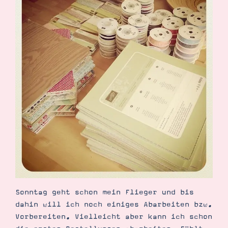
Demonstrator werden
Blog
Gutscheine
Produkte erklärt
Über mich
Über Stampin’ Up!
Tipps & Tricks
Ordnungstipps
Sonntag geht schon mein Flieger und bis
dahin will ich noch einiges Abarbeiten bzw.
Vorbereiten. Vielleicht aber kann ich schon