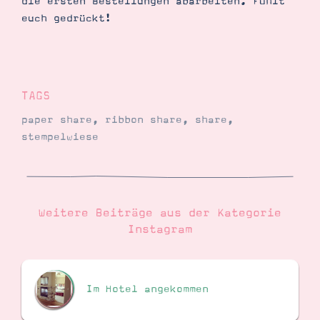
die ersten Bestellungen abarbeiten. Fühlt
euch gedrückt!
Suche
Impressum
Datenschutz
TAGS
paper share
,
ribbon share
,
share
,
stempelwiese
Weitere Beiträge aus der Kategorie
Instagram
Im Hotel angekommen