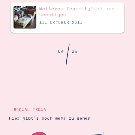
Demonstrator werden
Weiteres Teammitglied und
Blog
sonstiges
Gutscheine
Produkte erklärt
11. OKTOBER 2011
Über mich
Über Stampin’ Up!
/
04
04
Tipps & Tricks
Ordnungstipps
SOCIAL MEDIA
Hier gibt’s noch mehr zu sehen