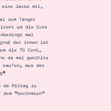
 eine Jacke mit.
al zum Tanger
direkt um die Ecke
unbedingt mal
groß der innen ist
 um die 70 Cent.
he da mal gekühlte
s kaufen, aus der
g*
m da Mittag zu
r dem "berühmten"