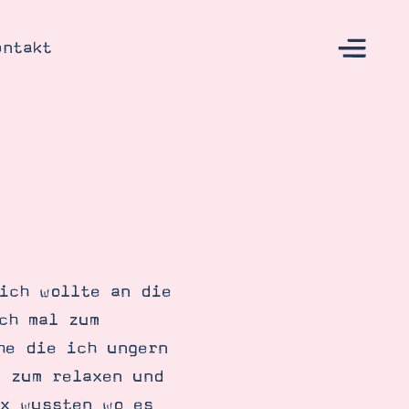
ontakt
s
ich wollte an die
ch mal zum
he die ich ungern
l zum relaxen und
ix wussten wo es