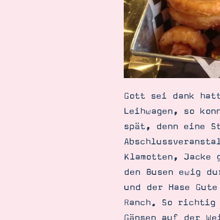
Gott sei dank hat
Leihwagen, so kon
spät, denn eine S
Abschlussveransta
Klamotten, Jacke 
den Busen ewig du
und der Hase Gute
Ranch. So richtig
Gänsen auf der We