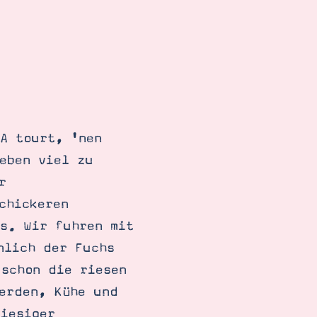
A tourt, 'nen
eben viel zu
r
chickeren
es. Wir fuhren mit
nlich der Fuchs
 schon die riesen
ferden, Kühe und
riesiger