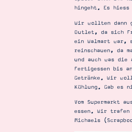
hingeht. Es hiess
Wir wollten dann 
Outlet, da sich F
ein Walmart war, 
reinschauen, da m
und auch was die 
Fertigessen bis a
Getränke. Wir wol
Kühlung. Gab es n
Vom Supermarkt au
essen. Wir trafen
Michaels (Scrapbo
Suche
Impressum
Datenschutz