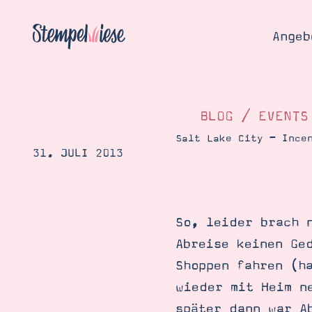
Angeb
BLOG
/
EVENTS
Salt Lake City – Ince
31. JULI 2013
Angebo
Hier
Demons
Starten
Blog
So, leider brach 
Katalog
Gutsch
Abreise keinen Ge
Produ
Bestellen
Shoppen fahren (h
Über 
Kontakt
wieder mit Heim n
Über 
später dann war A