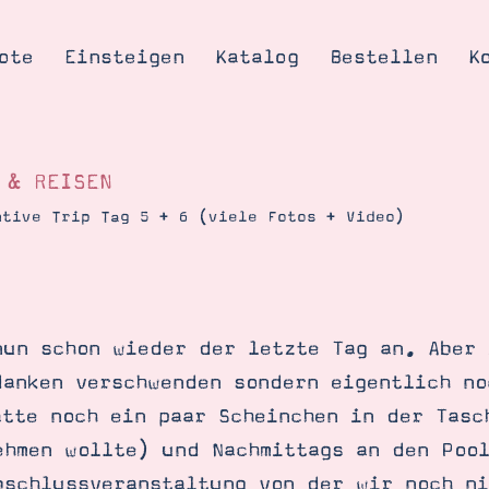
ote
Einsteigen
Katalog
Bestellen
K
 & REISEN
ntive Trip Tag 5 + 6 (viele Fotos + Video)
Tipps & Tricks
te
Ordnungstipp
trator werden
nun schon wieder der letzte Tag an. Aber 
eine
danken verschwenden sondern eigentlich no
kte erklärt
atte noch ein paar Scheinchen in der Tasc
mich
ehmen wollte) und Nachmittags an den Poo
Stampin’ Up!
bschlussveranstaltung von der wir noch n