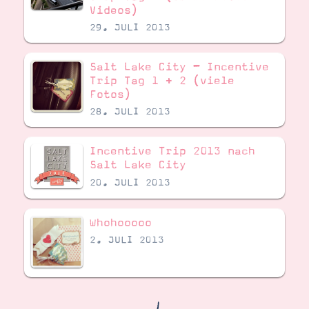
Demonstrator werden
Videos)
Blog
29. JULI 2013
Gutscheine
Produkte erklärt
Über mich
Salt Lake City – Incentive
Über Stampin’ Up!
Trip Tag 1 + 2 (viele
Fotos)
28. JULI 2013
Incentive Trip 2013 nach
Salt Lake City
20. JULI 2013
Tipps & Tricks
Ordnungstipps
Whohooooo
2. JULI 2013