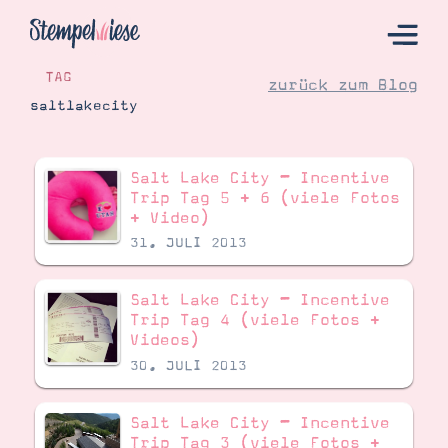
TAG
zurück zum Blog
saltlakecity
Hier Starten
Salt Lake City – Incentive
Katalog
Trip Tag 5 + 6 (viele Fotos
+ Video)
Bestellen
31. JULI 2013
Kontakt
Salt Lake City – Incentive
Trip Tag 4 (viele Fotos +
Videos)
30. JULI 2013
Salt Lake City – Incentive
Angebote
Trip Tag 3 (viele Fotos +