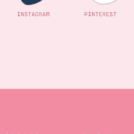
INSTAGRAM
PINTEREST
llen
Stempelwiese