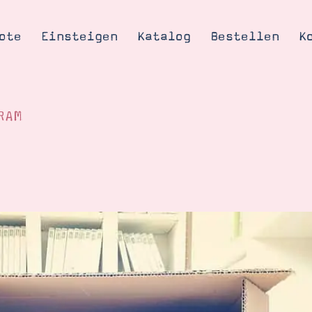
ote
Einsteigen
Katalog
Bestellen
K
RAM
Tipps & Tricks
te
Ordnungstipp
trator werden
eine
kte erklärt
mich
Stampin’ Up!