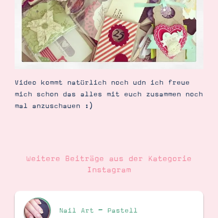
Demonstrator werden
Blog
Gutscheine
Produkte erklärt
Über mich
Über Stampin’ Up!
Video kommt natürlich noch udn ich freue
mich schon das alles mit euch zusammen noch
mal anzuschauen :)
Tipps & Tricks
Ordnungstipps
Weitere Beiträge aus der Kategorie
Instagram
Nail Art – Pastell