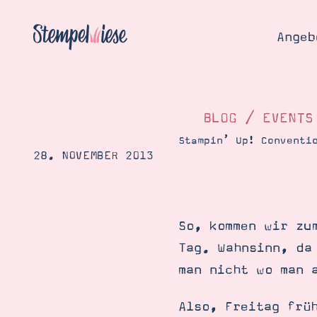
Angeb
BLOG
/
EVENTS
Stampin’ Up! Conventi
28. NOVEMBER 2013
Angebo
Hier
Demons
Starten
Blog
So, kommen wir zu
Katalog
Gutsch
Tag. Wahnsinn, da
Produ
Bestellen
man nicht wo man 
Über 
Kontakt
Über 
Also, Freitag frü