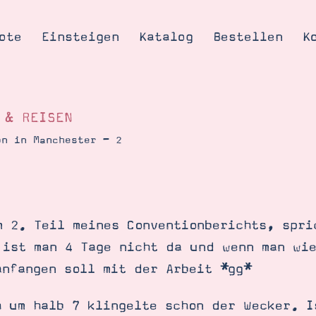
ote
Einsteigen
Katalog
Bestellen
K
 & REISEN
on in Manchester – 2
Tipps & Tricks
te
Ordnungstipp
trator werden
m 2. Teil meines Conventionberichts, spri
eine
 ist man 4 Tage nicht da und wenn man wi
kte erklärt
anfangen soll mit der Arbeit *gg*
mich
Stampin’ Up!
h um halb 7 klingelte schon der Wecker. I