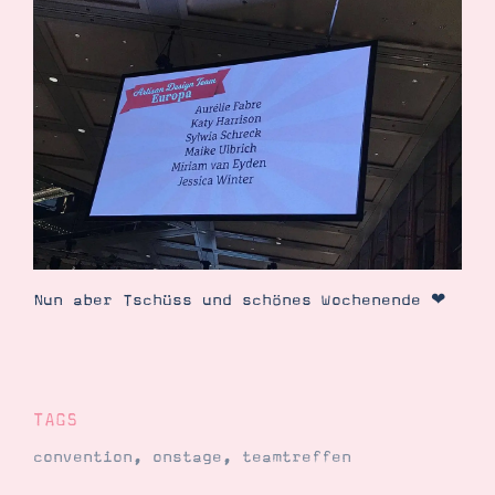
Nun aber Tschüss und schönes Wochenende ❤︎
TAGS
convention
,
onstage
,
teamtreffen