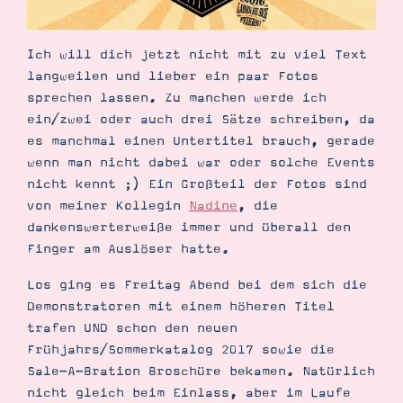
Demonstrator werden
Blog
Gutscheine
Ich will dich jetzt nicht mit zu viel Text
Produkte erklärt
langweilen und lieber ein paar Fotos
Über mich
Über Stampin’ Up!
sprechen lassen. Zu manchen werde ich
ein/zwei oder auch drei Sätze schreiben, da
es manchmal einen Untertitel brauch, gerade
wenn man nicht dabei war oder solche Events
nicht kennt ;) Ein Großteil der Fotos sind
von meiner Kollegin
Nadine
, die
dankenswerterweiße immer und überall den
Tipps & Tricks
Finger am Auslöser hatte.
Ordnungstipps
Los ging es Freitag Abend bei dem sich die
Demonstratoren mit einem höheren Titel
trafen UND schon den neuen
Frühjahrs/Sommerkatalog 2017 sowie die
Sale-A-Bration Broschüre bekamen. Natürlich
nicht gleich beim Einlass, aber im Laufe