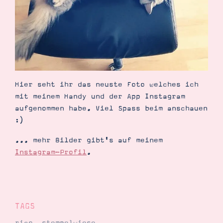
Demonstrator werden
Blog
Gutscheine
Produkte erklärt
Über mich
Über Stampin’ Up!
Hier seht ihr das neuste Foto welches ich
mit meinem Handy und der App Instagram
aufgenommen habe. Viel Spass beim anschauen
:)
Tipps & Tricks
Ordnungstipps
... mehr Bilder gibt's auf meinem
Instagram-Profil
.
TAGS