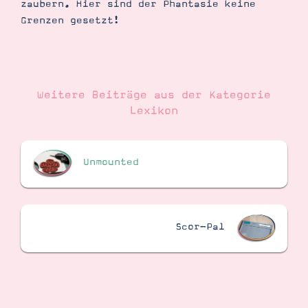
zaubern. Hier sind der Phantasie keine
Demonstrator werden
Grenzen gesetzt!
Blog
Gutscheine
Produkte erklärt
Über mich
Über Stampin’ Up!
Weitere Beiträge aus der Kategorie
Lexikon
Unmounted
Tipps & Tricks
Ordnungstipps
Scor-Pal