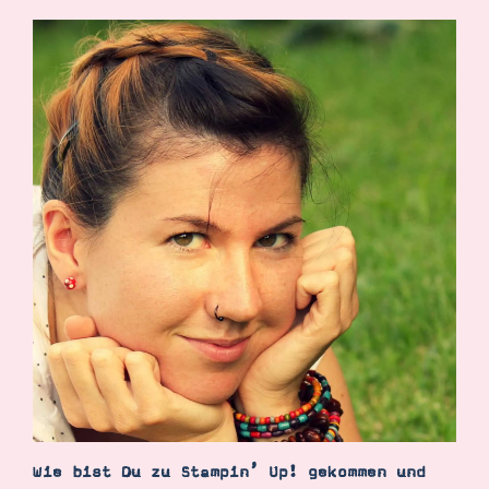
Demonstrator werden
Blog
Gutscheine
Produkte erklärt
Über mich
Über Stampin’ Up!
Tipps & Tricks
Ordnungstipps
Wie bist Du zu Stampin’ Up! gekommen und