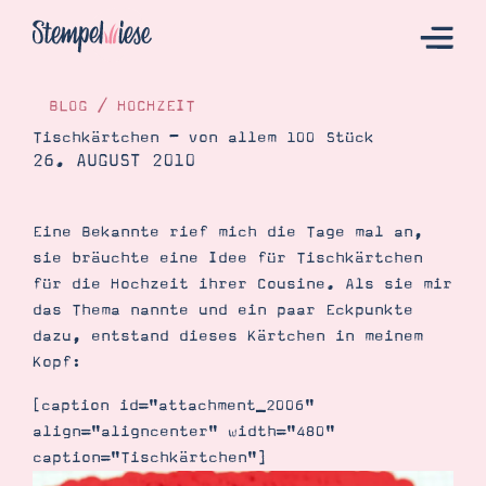
BLOG
/
HOCHZEIT
Tischkärtchen – von allem 100 Stück
26. AUGUST 2010
Hier Starten
Katalog
Eine Bekannte rief mich die Tage mal an,
Bestellen
sie bräuchte eine Idee für Tischkärtchen
Kontakt
für die Hochzeit ihrer Cousine. Als sie mir
das Thema nannte und ein paar Eckpunkte
dazu, entstand dieses Kärtchen in meinem
Kopf:
[caption id="attachment_2006"
align="aligncenter" width="480"
caption="Tischkärtchen"]
Angebote