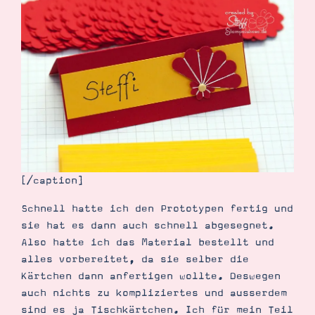
Demonstrator werden
Blog
Gutscheine
Produkte erklärt
Über mich
Über Stampin’ Up!
[/caption]
Tipps & Tricks
Ordnungstipps
Schnell hatte ich den Prototypen fertig und
sie hat es dann auch schnell abgesegnet.
Also hatte ich das Material bestellt und
alles vorbereitet, da sie selber die
Kärtchen dann anfertigen wollte. Deswegen
auch nichts zu kompliziertes und ausserdem
sind es ja Tischkärtchen. Ich für mein Teil