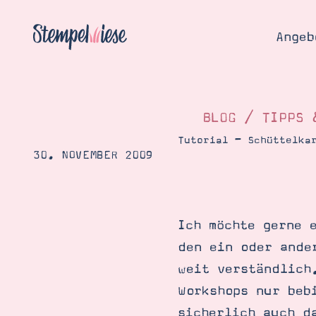
Angeb
BLOG
/
TIPPS 
Tutorial – Schüttelka
30. NOVEMBER 2009
Angebo
Hier
Demons
Starten
Blog
Ich möchte gerne 
Katalog
Gutsch
den ein oder ande
Produ
Bestellen
weit verständlich
Über 
Kontakt
Workshops nur beb
Über 
sicherlich auch d