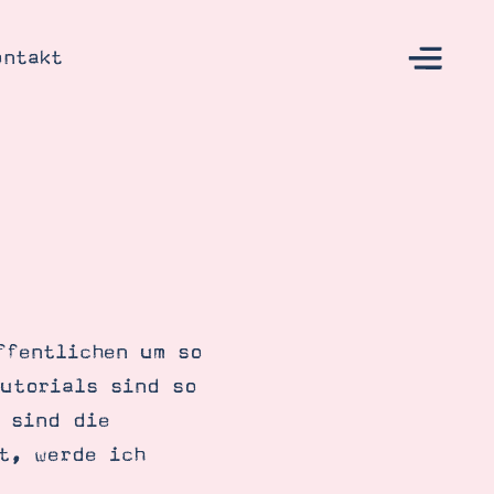
ontakt
s
ffentlichen um so
Tutorials sind so
t sind die
t, werde ich