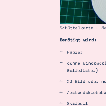
Schüttelkarte - M
Benötigt wird:
Papier
dünne Windowco
Bollblister)
3D Bild oder n
Abstandsklebeb
Skalpell