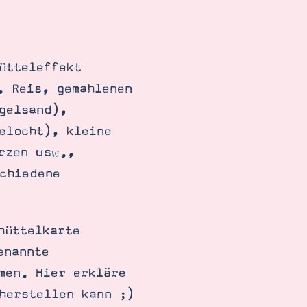
ütteleffekt
. Reis, gemahlenen
gelsand),
elocht), kleine
rzen usw.,
chiedene
hüttelkarte
enannte
men. Hier erkläre
herstellen kann ;)