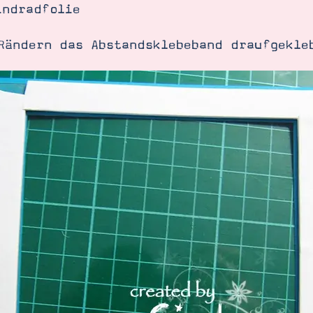
indradfolie
Rändern das Abstandsklebeband draufgekle