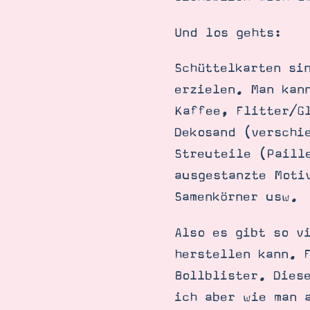
Und los gehts:
Schüttelkarten si
erzielen. Man kan
Kaffee, Flitter/G
Dekosand (verschi
Streuteile (Paill
ausgestanzte Moti
Samenkörner usw.
Also es gibt so v
herstellen kann. 
Bollblister. Dies
ich aber wie man 
Suche
Impressum
Datenschutz