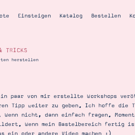
ote
Einsteigen
Katalog
Bestellen
K
& TRICKS
rten herstellen
Tipps & Tricks
te
Ordnungstipp
trator werden
ein paar von mir erstellte Workshops verö
eine
ren Tipp weiter zu geben. Ich hoffe die 
kte erklärt
. Wenn nicht, dann einfach fragen. Momen
mich
ildert. Wenn mein Bastelbereich fertig is
Stampin’ Up!
as ein oder andere Video machen ;)