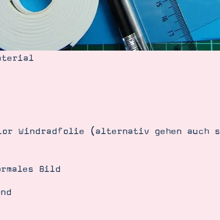
aterial
lor Windradfolie (alternativ gehen auch s
ormales Bild
and