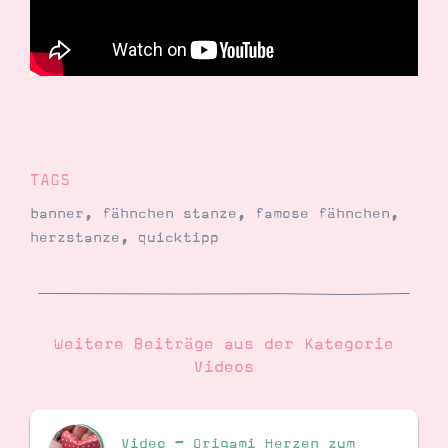
TAGS
banner
,
fähnchen stanze
,
famose fähnchen
,
herzstanze
,
quicktipp
Weitere Beiträge aus der Kategorie
Videos
Video – Origami Herzen zum