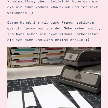
Nonplusultra, aber vielleicht kann man sich
Demonstrator werden
das ein oder andere abschauen und für sich
Blog
Gutscheine
verwenden :)
Produkte erklärt
Über mich
Gerne könnt ihr mir eure Fragen schicken
Über Stampin’ Up!
was ihr gerne mal aus der Nähe sehen wollt.
Ich habe schon ein paar Videos vorbereitet
die ich dann und wann online stelle :)
Tipps & Tricks
Ordnungstipps