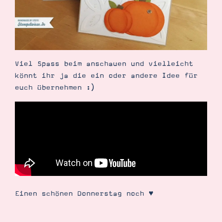
Demonstrator werden
Blog
Gutscheine
Produkte erklärt
Über mich
Über Stampin’ Up!
Viel Spass beim anschauen und vielleicht
könnt ihr ja die ein oder andere Idee für
euch übernehmen :)
Tipps & Tricks
Ordnungstipps
Einen schönen Donnerstag noch ♥