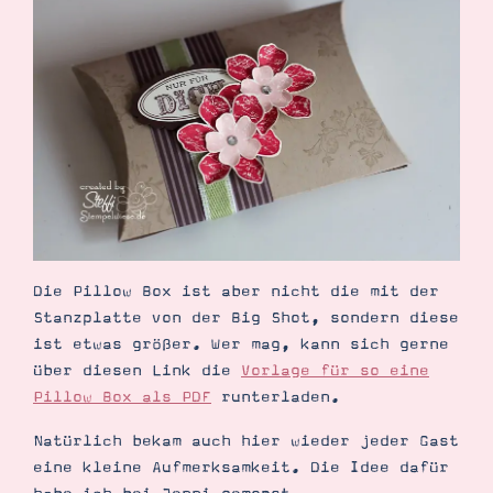
Demonstrator werden
Blog
Gutscheine
Produkte erklärt
Über mich
Über Stampin’ Up!
Die Pillow Box ist aber nicht die mit der
Tipps & Tricks
Ordnungstipps
Stanzplatte von der Big Shot, sondern diese
ist etwas größer. Wer mag, kann sich gerne
über diesen Link die
Vorlage für so eine
Pillow Box als PDF
runterladen.
Natürlich bekam auch hier wieder jeder Gast
eine kleine Aufmerksamkeit. Die Idee dafür