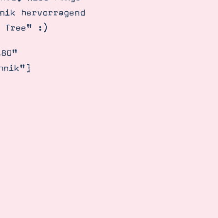
nik hervorragend
 Tree" :)
480"
hnik"]