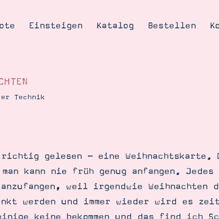
ote
Einsteigen
Katalog
Bestellen
K
CHTEN
yer Technik
Tipps & Tricks
te
Ordnungstipp
trator werden
 richtig gelesen - eine Weihnachtskarte. 
eine
 man kann nie früh genug anfangen. Jedes 
kte erklärt
 anzufangen, weil irgendwie Weihnachten d
mich
enkt werden und immer wieder wird es zei
Stampin’ Up!
einige keine bekommen und das find ich Sc