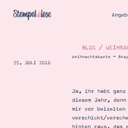
Angeb
BLOG
/
WEIHNA
Weihnachtskarte – Bra
25. JULI 2010
Angebo
Hier
Demons
Starten
Blog
Ja, ihr habt ganz
Katalog
Gutsch
diesem Jahr, denn
Produ
Bestellen
mir vor beizeiten
Über 
Kontakt
verschickt/versch
Über 
hinten raus, das 