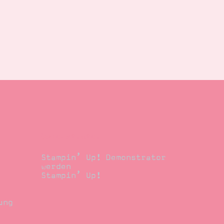
Demonstrator
Stampin’ Up! Demonstrator
werden
Stampin’ Up!
ung