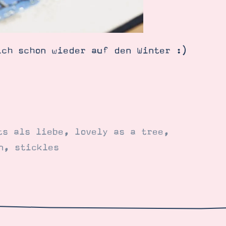
ich schon wieder auf den Winter :)
ts als liebe
,
lovely as a tree
,
n
,
stickles