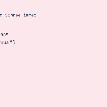
r Schnee immer
480"
hnik"]