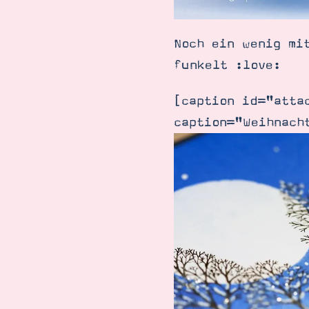
Noch ein wenig mi
funkelt :love:
[caption id="atta
caption="Weihnach