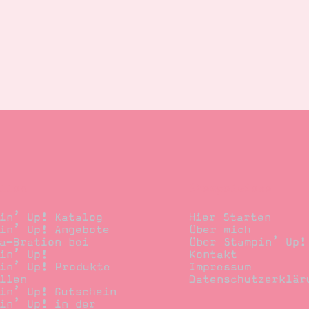
llen
Stempelwiese
in’ Up! Katalog
Hier Starten
in’ Up! Angebote
Über mich
a-Bration bei
Über Stampin’ Up!
in’ Up!
Kontakt
in’ Up! Produkte
Impressum
llen
Datenschutzerklär
in’ Up! Gutschein
in’ Up! in der