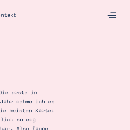
ontakt
s
Die erste in
Jahr nehme ich es
ie meisten Karten
tlich so eng
had. Also fange