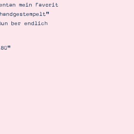
entan mein Favorit
handgestempelt"
Nun ber endlich
480"