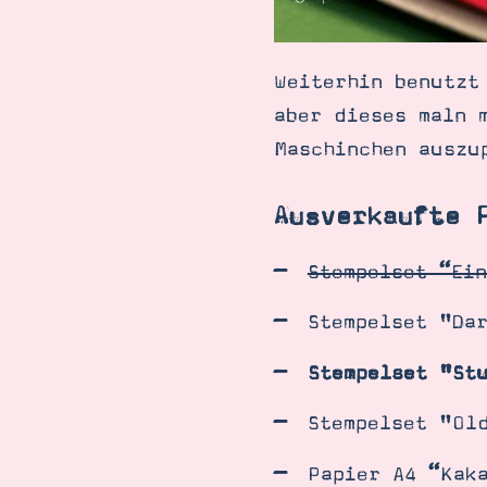
Weiterhin benutzt
aber dieses maln 
Maschinchen auszu
Ausverkaufte 
Stempelset “Ein
Stempelset "Da
Stempelset "St
Stempelset "Ol
Papier A4 “Kak