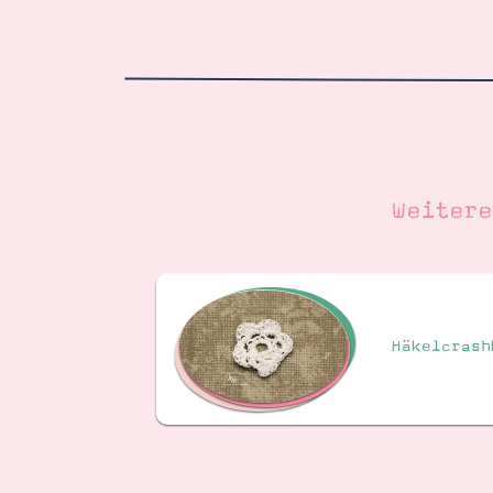
Weiter
Häkelcrash