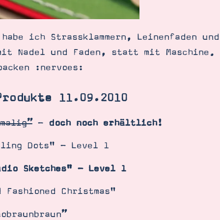
 habe ich Strassklammern, Leinenfaden und
mit Nadel und Faden, statt mit Maschine.
packen :nervoes:
Produkte 11.09.2010
malig”
-
doch noch erhältlich!
rling Dots" - Level 1
udio Sketches" - Level 1
d Fashioned Christmas"
aobraunbraun”