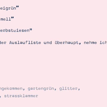
beigrün”
amell”
Herbstwiesen"
der Auslaufliste und überhaupt, nehme ic
ngekommen
,
gartengrün
,
glitter
,
,
strassklammer