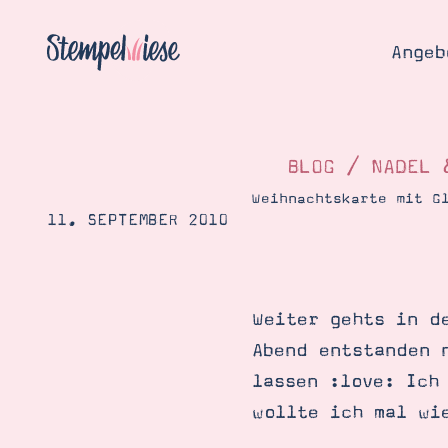
Angeb
BLOG
/
NADEL 
Weihnachtskarte mit G
11. SEPTEMBER 2010
Angebo
Hier
Demons
Starten
Blog
Weiter gehts in d
Katalog
Gutsch
Abend entstanden 
Produ
Bestellen
lassen :love: Ich
Über 
Kontakt
wollte ich mal wi
Über 