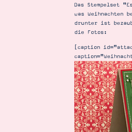
Das Stempelset "E
was Weihnachten b
drunter ist bezau
die Fotos:
[caption id="atta
caption="Weihnach
Suche
Impressum
Datenschutz