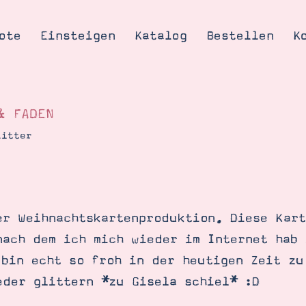
ote
Einsteigen
Katalog
Bestellen
K
& FADEN
litter
Tipps & Tricks
te
Ordnungstipp
trator werden
er Weihnachtskartenproduktion. Diese Kart
eine
nach dem ich mich wieder im Internet hab 
kte erklärt
 bin echt so froh in der heutigen Zeit zu
mich
eder glittern *zu Gisela schiel* :D
Stampin’ Up!