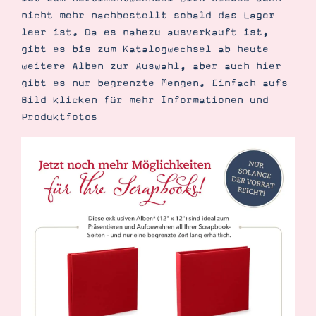
Demonstrator werden
nicht mehr nachbestellt sobald das Lager
Blog
leer ist. Da es nahezu ausverkauft ist,
Gutscheine
Produkte erklärt
gibt es bis zum Katalogwechsel ab heute
Über mich
weitere Alben zur Auswahl, aber auch hier
Über Stampin’ Up!
gibt es nur begrenzte Mengen. Einfach aufs
Bild klicken für mehr Informationen und
Produktfotos
Tipps & Tricks
Ordnungstipps