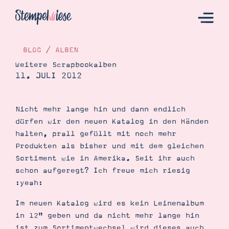
BLOG
/
ALBEN
Weitere Scrapbookalben
11. JULI 2012
Hier Starten
Katalog
Nicht mehr lange hin und dann endlich
Bestellen
dürfen wir den neuen Katalog in den Händen
Kontakt
halten, prall gefüllt mit noch mehr
Produkten als bisher und mit dem gleichen
Sortiment wie in Amerika. Seit ihr auch
schon aufgeregt? Ich freue mich riesig
:yeah:
Im neuen Katalog wird es kein Leinenalbum
in 12" geben und da nicht mehr lange hin
Angebote
ist zum Sortimentwechsel wird dieses auch