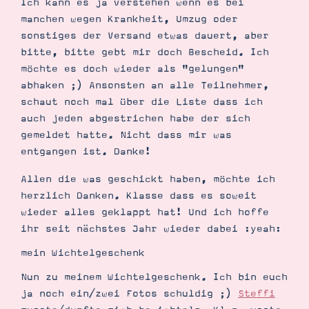
Ich kann es ja verstehen wenn es bei
Demonstrator werden
manchen wegen Krankheit, Umzug oder
Blog
Gutscheine
sonstiges der Versand etwas dauert, aber
Produkte erklärt
bitte, bitte gebt mir doch Bescheid. Ich
Über mich
möchte es doch wieder als "gelungen"
Über Stampin’ Up!
abhaken ;) Ansonsten an alle Teilnehmer,
schaut noch mal über die Liste dass ich
auch jeden abgestrichen habe der sich
gemeldet hatte. Nicht dass mir was
entgangen ist. Danke!
Allen die was geschickt haben, möchte ich
Tipps & Tricks
Ordnungstipps
herzlich Danken. Klasse dass es soweit
wieder alles geklappt hat! Und ich hoffe
ihr seit nächstes Jahr wieder dabei :yeah:
mein Wichtelgeschenk
Nun zu meinem Wichtelgeschenk. Ich bin euch
ja noch ein/zwei Fotos schuldig ;)
Steffi