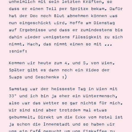
unheimlich mit sein letzten Kräften, so
Demonstrator werden
dass er einen Teil per Spritze bekam. Dafür
Blog
Gutscheine
hat der Doc noch Blut abnehmen können was
Produkte erklärt
nun eingeschickt wird. Hoffe am Dienstag
Über mich
Über Stampin’ Up!
auf Ergebnisse und dass er zumindestens bis
dahin wieder wenigstens Flüssigkeit zu sich
nimmt. Hach, das nimmt einen so mit ...
:snief:
Kommen wir heute zum 4. und 5. von Wien.
Später gibt es dann noch ein Video der
Swaps und Geschenke :)
Tipps & Tricks
Ordnungstipps
Samstag war der heisseste Tag in Wien mit
33° und ich bin ja eher ein Wintermensch,
also war das Wetter so gar nichts für mich.
Wir sind sind aber trotzdem mal etwas
gebummelt. Direkt um die Ecke vom Hotel ist
ja schon die Innenstadt und so haben wir
uns ein Café gesucht um uns Eiskaffee zu