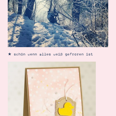
Demonstrator werden
Blog
Gutscheine
Produkte erklärt
Über mich
Über Stampin’ Up!
★ schön wenn alles weiß gefroren ist
Tipps & Tricks
Ordnungstipps