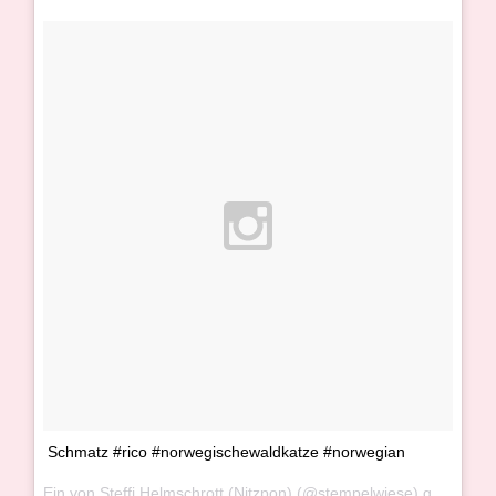
Schmatz #rico #norwegischewaldkatze #norwegian
Ein von Steffi Helmschrott (Nitzpon) (@stempelwiese) gepostetes Video am