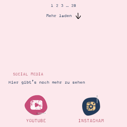
1
2
3
…
28
Mehr laden
Suche
Impressum
Datenschutz
SOCIAL MEDIA
Hier gibt’s noch mehr zu sehen
YOUTUBE
INSTAGRAM