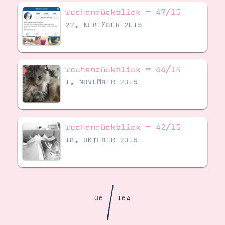
Demonstrator werden
Wochenrückblick – 47/15
Blog
Gutscheine
22. NOVEMBER 2015
Produkte erklärt
Über mich
Über Stampin’ Up!
Wochenrückblick – 44/15
1. NOVEMBER 2015
Wochenrückblick – 42/15
Tipps & Tricks
Ordnungstipps
18. OKTOBER 2015
/
06
164