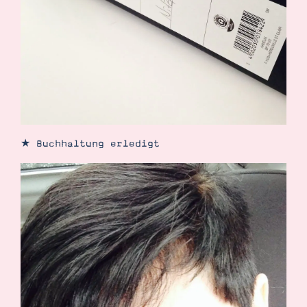
Demonstrator werden
Blog
Gutscheine
Produkte erklärt
Über mich
Über Stampin’ Up!
★ Buchhaltung erledigt
Tipps & Tricks
Ordnungstipps